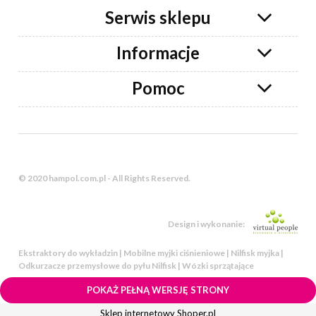
Serwis sklepu
Informacje
Pomoc
© 2020 hampol.com.pl - All Rights Reserved.
Design i wykonanie:
Ekstraktory do wykładzin | Mobilne myjki ciśnieniowe | Nilfisk myjka |
Odkurzacze przemysłowe do pyłu Nilfisk | Wózki sprzątające
POKAŻ PEŁNĄ WERSJĘ STRONY
Sklep internetowy Shoper.pl