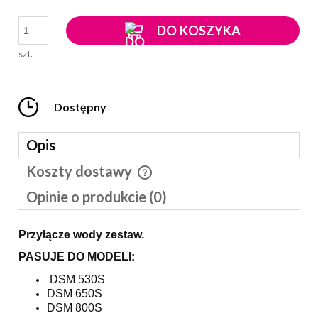
DO KOSZYKA
szt.
Dostępny
Opis
Koszty dostawy
Cena nie zawiera ewentualnych kosztów płatności
Opinie o produkcie (0)
Przyłącze wody zestaw.
PASUJE DO MODELI:
DSM 530S
DSM 650S
DSM 800S