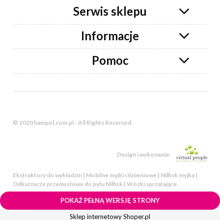
Serwis sklepu
Informacje
Pomoc
© 2020 hampol.com.pl - All Rights Reserved.
Design i wykonanie:
Ekstraktory do wykładzin | Mobilne myjki ciśnieniowe | Nilfisk myjka |
Odkurzacze przemysłowe do pyłu Nilfisk | Wózki sprzątające
POKAŻ PEŁNĄ WERSJĘ STRONY
Sklep internetowy Shoper.pl