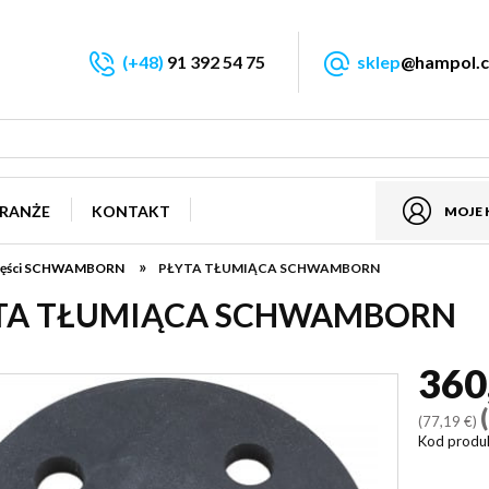
(+48)
91 392 54 75
sklep
@hampol.c
RANŻE
KONTAKT
MOJE
»
 części SCHWAMBORN
PŁYTA TŁUMIĄCA SCHWAMBORN
TA TŁUMIĄCA SCHWAMBORN
360
(77,19 €)
Kod produ