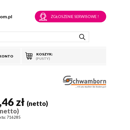
om.pl
ZGŁOSZENIE SERWISOWE !
KOSZYK:
 KONTO
(PUSTY)
,46 zł
(netto)
(netto)
ktu:
716285