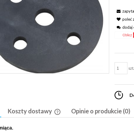
zapyta
poleć
dodaj 
szt
D
Koszty dostawy
Opinie o produkcie (0)
Cena nie zawiera ewentualnych kosztó
miąca.
płatności