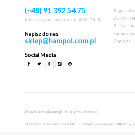
(+48) 91 392 54 75
Regulamin
Zwroty i re
Infolinia czynna od pn. do pt. 8:00 - 16:00
Polityka pr
Napisz do nas
Formy fina
sklep@hampol.com.pl
Płatności
Social Media
© 2020 hampol.com.pl - All Rights Reserved.
Ekstraktory do wykładzin | Mobilne myjki ciśnieniowe | Nilfisk myj