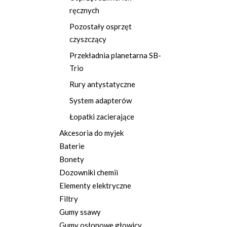
ręcznych
Pozostały osprzęt
czyszczący
Przekładnia planetarna SB-
Trio
Rury antystatyczne
System adapterów
Łopatki zacierające
Akcesoria do myjek
Baterie
Bonety
Dozowniki chemii
Elementy elektryczne
Filtry
Gumy ssawy
Gumy osłonowe głowicy