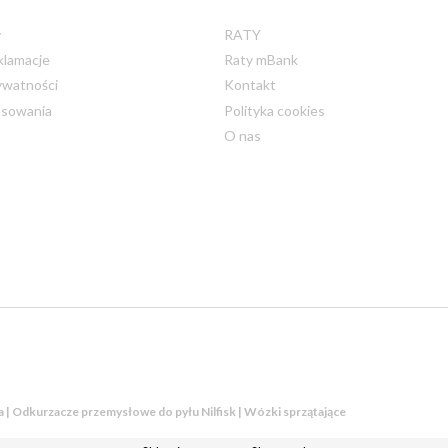
y
RATY
klamacje
Raty mBank
ywatności
Kontakt
nsowania
Polityka cookies
O nas
ka | Odkurzacze przemysłowe do pyłu Nilfisk | Wózki sprzątające