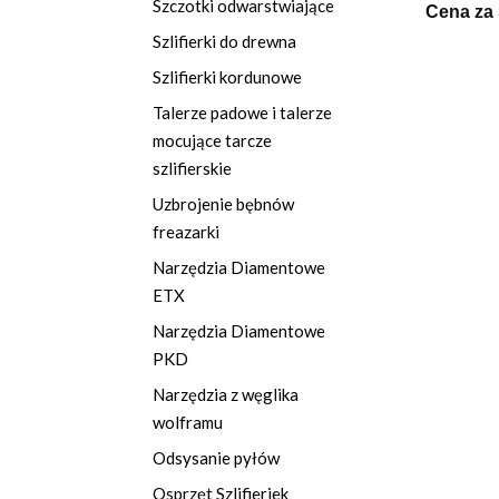
Szczotki odwarstwiające
Cena za 
Szlifierki do drewna
Szlifierki kordunowe
Talerze padowe i talerze
mocujące tarcze
szlifierskie
Uzbrojenie bębnów
freazarki
Narzędzia Diamentowe
ETX
Narzędzia Diamentowe
PKD
Narzędzia z węglika
wolframu
Odsysanie pyłów
Osprzęt Szlifieriek