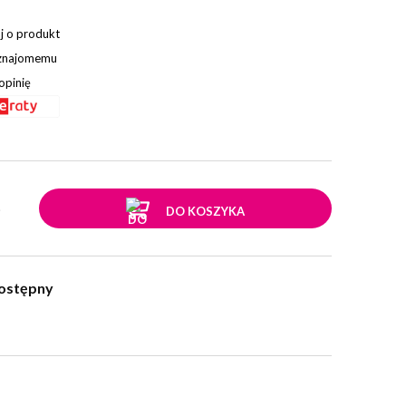
j o produkt
 znajomemu
opinię
.
DO KOSZYKA
ostępny
w