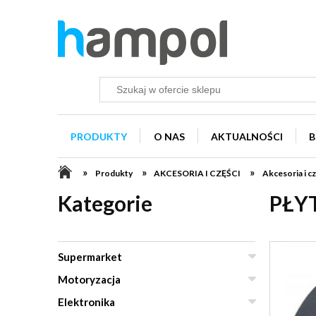
PRODUKTY
O NAS
AKTUALNOŚCI
B
»
»
»
Produkty
AKCESORIA I CZĘŚCI
Akcesoria i
Kategorie
PŁY
Supermarket
Motoryzacja
Elektronika