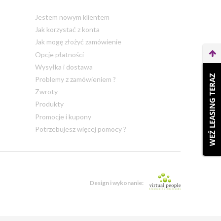
Jestem nowym klientem
Jak korzystać z konta
Jak mogę złożyć zamówienie
Opcje płatności
Wysyłka i dostawa
WEŹ LEASING TERAZ
Problemy z zamówieniem ?
Zwroty
Produkty
Promocje i kupony
Potrzebujesz więcej pomocy ?
Design i wykonanie: