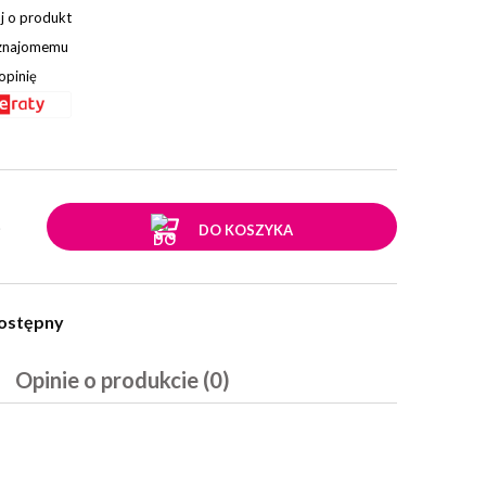
j o produkt
 znajomemu
opinię
.
DO KOSZYKA
ostępny
Opinie o produkcie (0)
w