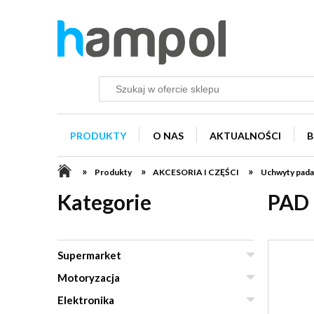
PRODUKTY
O NAS
AKTUALNOŚCI
B
»
»
»
Produkty
AKCESORIA I CZĘŚCI
Uchwyty pada
Kategorie
PAD
Supermarket
Motoryzacja
Elektronika