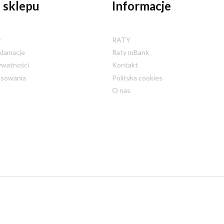
 sklepu
Informacje
y
RATY
klamacje
Raty mBank
ywatności
Kontakt
nsowania
Polityka cookies
O nas