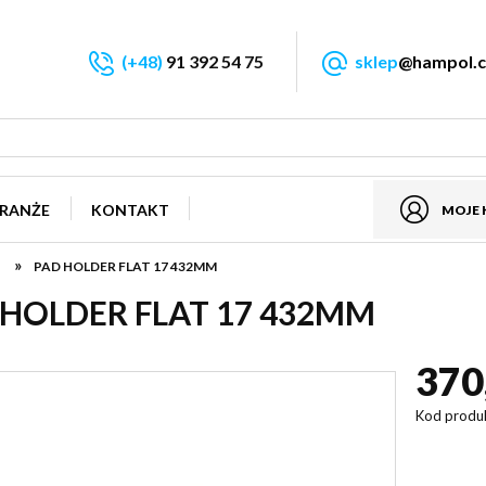
(+48)
91 392 54 75
sklep
@hampol.c
RANŻE
KONTAKT
MOJE
»
PAD HOLDER FLAT 17 432MM
 HOLDER FLAT 17 432MM
370
Kod produ