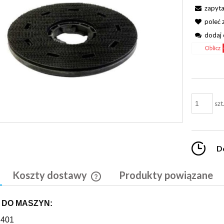
zapyta
poleć
dodaj 
szt
D
Koszty dostawy
Produkty powiązane
Cena nie zawiera ewentualnych kosztó
 DO MASZYN:
płatności
 401