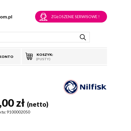
om.pl
ZGŁOSZENIE SERWISOWE !
KOSZYK:
 KONTO
(PUSTY)
,00 zł
(netto)
ktu:
9100002050