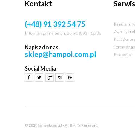
Kontakt
Serwis
(+48) 91 392 54 75
Regulamin
Zwroty i re
Infolinia czynna od pn. do pt. 8:00 - 16:00
Polityka pr
Napisz do nas
Formy fina
sklep@hampol.com.pl
Płatności
Social Media
© 2020 hampol.com.pl - All Rights Reserved.