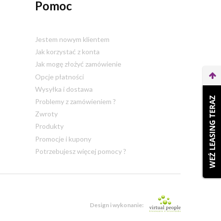
Pomoc
Jestem nowym klientem
Jak korzystać z konta
Jak mogę złożyć zamówienie
Opcje płatności
Wysyłka i dostawa
WEŹ LEASING TERAZ
Problemy z zamówieniem ?
Zwroty
Produkty
Promocje i kupony
Potrzebujesz więcej pomocy ?
Design i wykonanie: