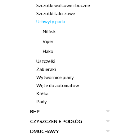
Szczotki walcowe i boczne
Szczotki talerzowe
Uchwyty pada
Nilfisk
Viper
Hako
Uszczelki
Zabieraki
Wytwornice piany
Węże do automatów
Kółka
Pady
BHP
CZYSZCZENIE PODŁÓG
DMUCHAWY