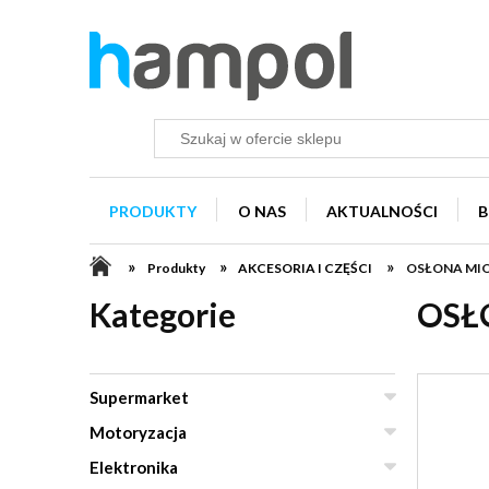
PRODUKTY
O NAS
AKTUALNOŚCI
B
»
»
»
Produkty
AKCESORIA I CZĘŚCI
OSŁONA MI
Kategorie
OSŁ
Supermarket
Motoryzacja
Elektronika