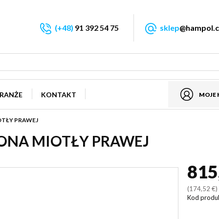
(+48)
91 392 54 75
sklep
@hampol.c
RANŻE
KONTAKT
MOJE
OTŁY PRAWEJ
ONA MIOTŁY PRAWEJ
815
(174,52 €
Kod produ