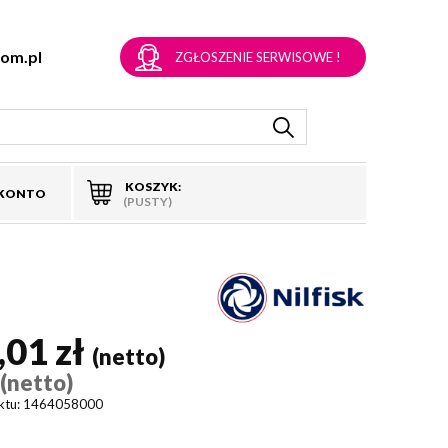
om.pl
ZGŁOSZENIE SERWISOWE !
KOSZYK:
 KONTO
(PUSTY)
,01 zł
(netto)
(netto)
)
ktu:
1464058000