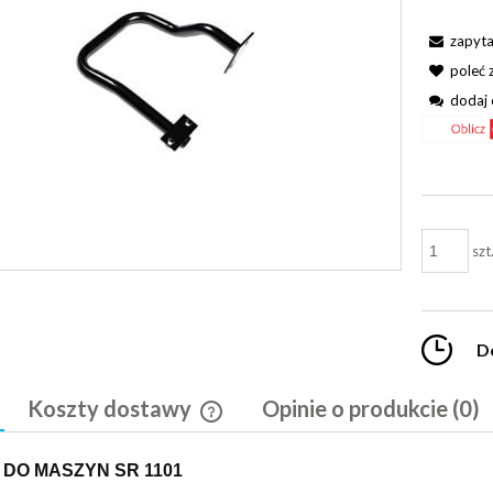
zapyta
poleć
dodaj 
szt
D
Koszty dostawy
Opinie o produkcie (0)
Cena nie zawiera ewentualnych kosztó
 DO MASZYN SR 1101
płatności