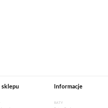
 sklepu
Informacje
y
RATY