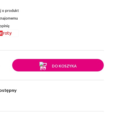
j o produkt
 znajomemu
opinię
.
DO KOSZYKA
ostępny
w