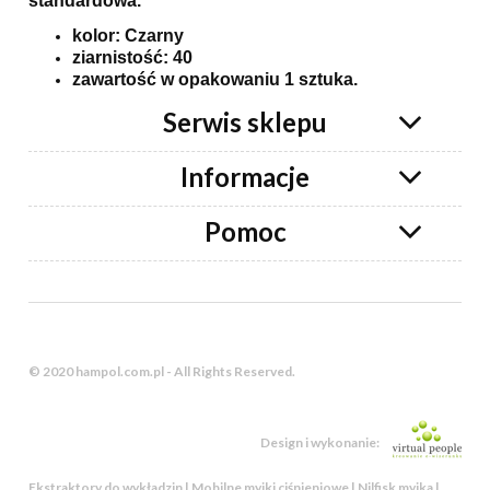
standardowa.
kolor: Czarny
ziarnistość: 40
zawartość w opakowaniu 1 sztuka.
Serwis sklepu
Informacje
Pomoc
© 2020 hampol.com.pl - All Rights Reserved.
Design i wykonanie:
Ekstraktory do wykładzin | Mobilne myjki ciśnieniowe | Nilfisk myjka |