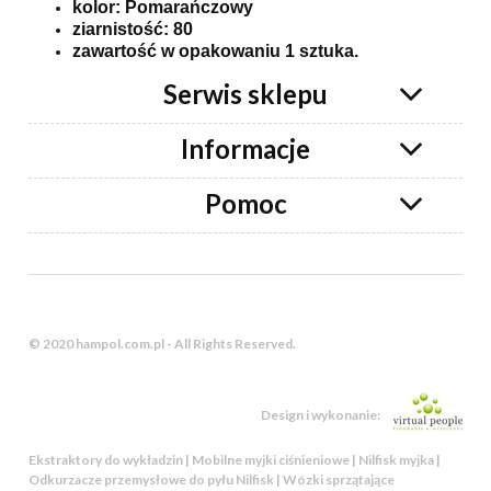
kolor: Pomarańczowy
ziarnistość: 80
zawartość w opakowaniu 1 sztuka.
Serwis sklepu
Informacje
Pomoc
© 2020 hampol.com.pl - All Rights Reserved.
Design i wykonanie:
Ekstraktory do wykładzin | Mobilne myjki ciśnieniowe | Nilfisk myjka |
Odkurzacze przemysłowe do pyłu Nilfisk | Wózki sprzątające