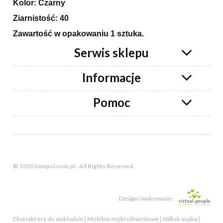
Kolor: Czarny
Ziarnistość: 40
Zawartość w opakowaniu 1 sztuka.
Serwis sklepu
Informacje
Pomoc
© 2020 hampol.com.pl - All Rights Reserved.
Design i wykonanie:
Ekstraktory do wykładzin | Mobilne myjki ciśnieniowe | Nilfisk myjka |