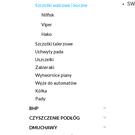
SW
Szczotki walcowe i boczne
Nilfisk
Viper
Hako
Szczotki talerzowe
Uchwyty pada
Uszczelki
Zabieraki
Wytwornice piany
Węże do automatów
Kółka
Pady
BHP
CZYSZCZENIE PODŁÓG
DMUCHAWY