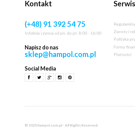
Kontakt
Serwis
(+48) 91 392 54 75
Regulamin
Zwroty i re
Infolinia czynna od pn. do pt. 8:00 - 16:00
Polityka pr
Napisz do nas
Formy fina
sklep@hampol.com.pl
Płatności
Social Media
© 2020 hampol.com.pl - All Rights Reserved.