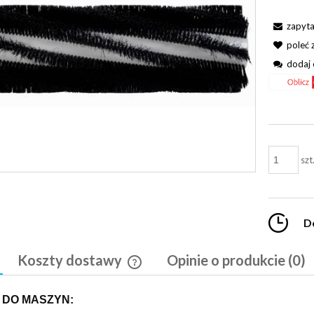
zapyta
poleć
dodaj 
szt
D
Koszty dostawy
Opinie o produkcie (0)
Cena nie zawiera ewentualnych kosztó
 DO MASZYN:
płatności