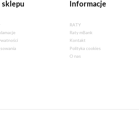
 sklepu
Informacje
y
RATY
klamacje
Raty mBank
ywatności
Kontakt
nsowania
Polityka cookies
O nas