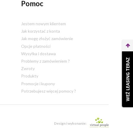
Pomoc
Jestem nowym klientem
Jak korzystać z konta
Jak mogę złożyć zamówienie
Opcje płatności
Wysyłka i dostawa
WEŹ LEASING TERAZ
Problemy z zamówieniem ?
Zwroty
Produkty
Promocje i kupony
Potrzebujesz więcej pomocy ?
Design i wykonanie: