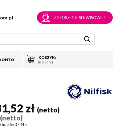
om.pl
ZGŁOSZENIE SERWISOWE !
KOSZYK:
 KONTO
(PUSTY)
31,52 zł
(netto)
(netto)
)
ktu:
56507345