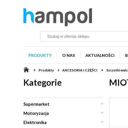
PRODUKTY
O NAS
AKTUALNOŚCI
B
»
»
»
Produkty
AKCESORIA I CZĘŚCI
Szczotki walc
Kategorie
MIO
Supermarket
Motoryzacja
Elektronika