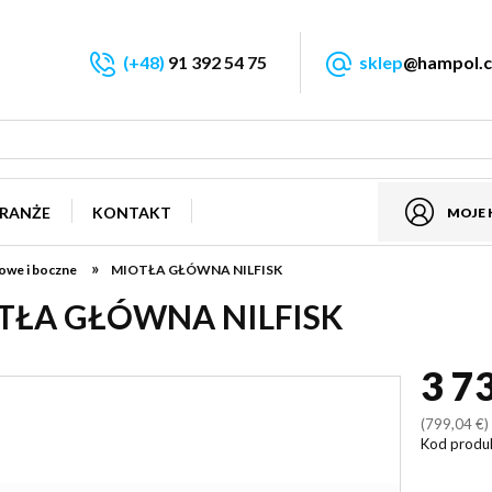
(+48)
91 392 54 75
sklep
@hampol.c
RANŻE
KONTAKT
MOJE
»
owe i boczne
MIOTŁA GŁÓWNA NILFISK
TŁA GŁÓWNA NILFISK
3 7
(799,04 €
Kod produ