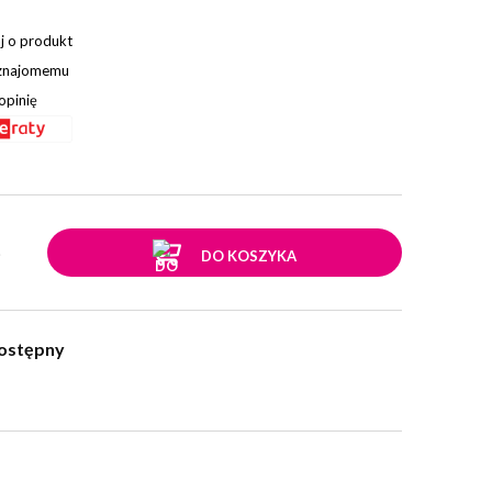
j o produkt
 znajomemu
opinię
.
DO KOSZYKA
ostępny
w