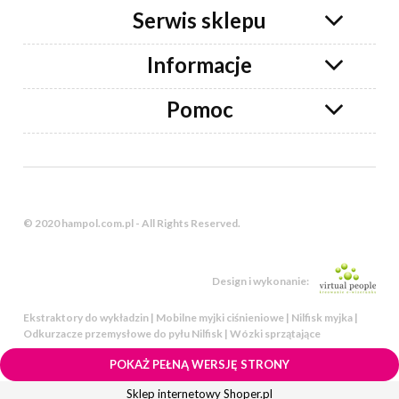
Serwis sklepu
Informacje
Pomoc
© 2020 hampol.com.pl - All Rights Reserved.
Design i wykonanie:
Ekstraktory do wykładzin | Mobilne myjki ciśnieniowe | Nilfisk myjka |
Odkurzacze przemysłowe do pyłu Nilfisk | Wózki sprzątające
POKAŻ PEŁNĄ WERSJĘ STRONY
Sklep internetowy Shoper.pl