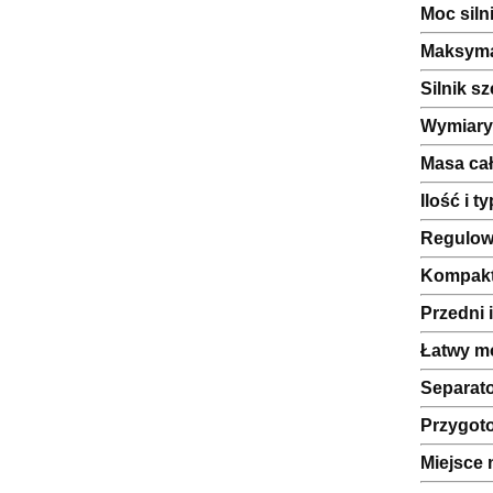
Moc silni
Maksyma
Silnik sz
Wymiary 
Masa cał
Ilość i t
Regulow
Kompakt
Przedni 
Łatwy mo
Separato
Przygot
Miejsce 