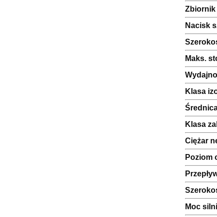
Zbiornik
Nacisk s
Szeroko
Maks. s
Wydajnoś
Klasa izo
Średnica
Klasa za
Ciężar n
Poziom 
Przepły
Szeroko
Moc siln