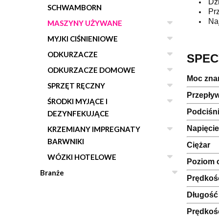
Dzi
SCHWAMBORN
Prz
Naj
MASZYNY UŻYWANE
MYJKI CIŚNIENIOWE
ODKURZACZE
SPEC
ODKURZACZE DOMOWE
Moc zna
SPRZĘT RĘCZNY
Przepływ
ŚRODKI MYJĄCE I
Podciśni
DEZYNFEKUJĄCE
Napięcie
KRZEMIANY IMPREGNATY
BARWNIKI
Ciężar
WÓZKI HOTELOWE
Poziom 
Branże
Prędkoś
Długość
Prędkość