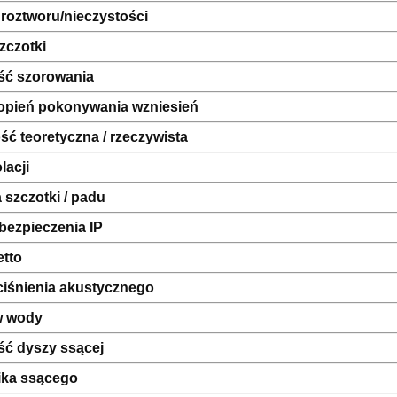
 roztworu/nieczystości
zczotki
ść szorowania
topień pokonywania wzniesień
ć teoretyczna / rzeczywista
lacji
 szczotki / padu
bezpieczenia IP
etto
ciśnienia akustycznego
w wody
ść dyszy ssącej
ika ssącego