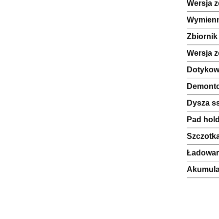
Wersja z
Wymienn
Zbiornik
Wersja z
Dotykow
Demonto
Dysza s
Pad hol
Szczotk
Ładowar
Akumula