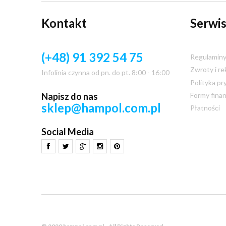
Kontakt
Serwis
(+48) 91 392 54 75
Regulamin
Zwroty i re
Infolinia czynna od pn. do pt. 8:00 - 16:00
Polityka pr
Napisz do nas
Formy fina
sklep@hampol.com.pl
Płatności
Social Media