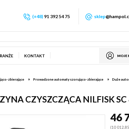
(+48)
91 392 54 75
sklep
@hampol.c
RANŻE
KONTAKT
MOJE
»
»
ąco-zbierające
Prowadzone automaty szorująco-zbierające
Duże autom
ZYNA CZYSZCZĄCA NILFISK SC 
46 
(10 012,85