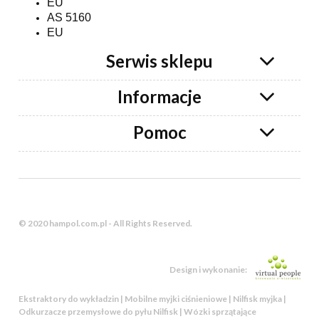
EU
AS 5160
EU
Serwis sklepu
Informacje
Pomoc
© 2020 hampol.com.pl - All Rights Reserved.
Design i wykonanie:
Ekstraktory do wykładzin | Mobilne myjki ciśnieniowe | Nilfisk myjka |
Odkurzacze przemysłowe do pyłu Nilfisk | Wózki sprzątające