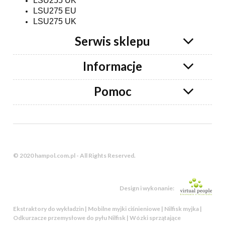
LSU255 UK
LSU275 EU
LSU275 UK
Serwis sklepu
Informacje
Pomoc
© 2020 hampol.com.pl - All Rights Reserved.
Design i wykonanie:
Ekstraktory do wykładzin | Mobilne myjki ciśnieniowe | Nilfisk myjka |
Odkurzacze przemysłowe do pyłu Nilfisk | Wózki sprzątające