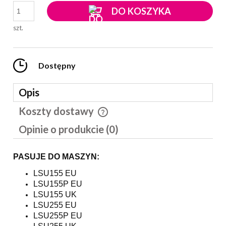
DO KOSZYKA
szt.
Dostępny
Opis
Koszty dostawy
Cena nie zawiera ewentualnych kosztów płatności
Opinie o produkcie (0)
PASUJE DO MASZYN:
LSU155 EU
LSU155P EU
LSU155 UK
LSU255 EU
LSU255P EU