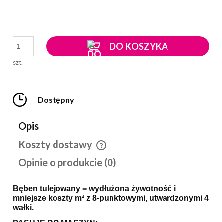
DO KOSZYKA
szt.
Dostępny
Opis
Koszty dostawy
Cena nie zawiera ewentualnych kosztów płatności
Opinie o produkcie (0)
Bęben tulejowany = wydłużona żywotność i
mniejsze koszty m² z
8-punktowymi, utwardzonymi 4
wałki.