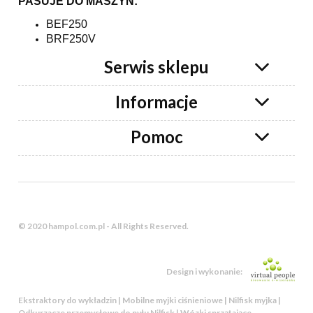
PASUJE DO MASZYN:
BEF250
BRF250V
Serwis sklepu
Informacje
Pomoc
© 2020 hampol.com.pl - All Rights Reserved.
Design i wykonanie:
Ekstraktory do wykładzin | Mobilne myjki ciśnieniowe | Nilfisk myjka |
Odkurzacze przemysłowe do pyłu Nilfisk | Wózki sprzątające