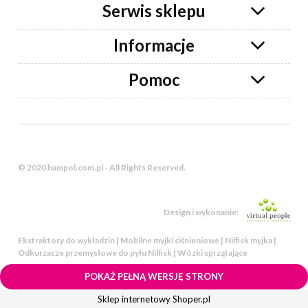
Serwis sklepu
Informacje
Pomoc
© 2020 hampol.com.pl - All Rights Reserved.
Design i wykonanie:
Ekstraktory do wykładzin | Mobilne myjki ciśnieniowe | Nilfisk myjka |
Odkurzacze przemysłowe do pyłu Nilfisk | Wózki sprzątające
POKAŻ PEŁNĄ WERSJĘ STRONY
Sklep internetowy Shoper.pl