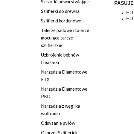
Szczotki odwarstwiające
PASUJE
Szlifierki do drewna
EU
EU
Szlifierki kordunowe
Talerze padowe i talerze
mocujące tarcze
szlifierskie
Uzbrojenie bębnów
freazarki
Narzędzia Diamentowe
ETX
Narzędzia Diamentowe
PKD
Narzędzia z węglika
wolframu
Odsysanie pyłów
Osprzęt Szlifieriek