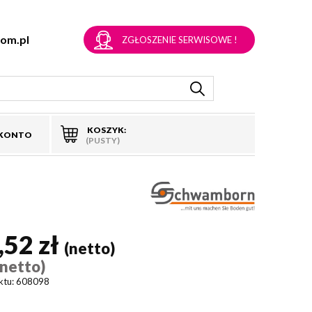
om.pl
ZGŁOSZENIE SERWISOWE !
KOSZYK:
 KONTO
(PUSTY)
,52 zł
(netto)
(netto)
ktu:
608098