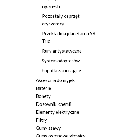
ręcznych
Pozostały osprzęt
czyszczący
Przekładnia planetarna SB-
Trio
Rury antystatyczne
System adapterów
Łopatki zacierające
Akcesoria do myjek
Baterie
Bonety
Dozowniki chemii
Elementy elektryczne
Filtry
Gumy ssawy
Gumy osłonowe głowicy