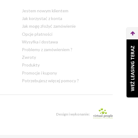
Jestem nowym klientem
Jak korzystać z konta
Jak mogę złożyć zamówienie
Opcje płatności
Wysyłka i dostawa
WEŹ LEASING TERAZ
Problemy z zamówieniem ?
Zwroty
Produkty
Promocje i kupony
Potrzebujesz więcej pomocy ?
Design i wykonanie: