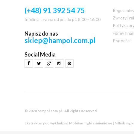
(+48) 91 392 54 75
Regulamin
Zwroty i re
Infolinia czynna od pn. do pt. 8:00 - 16:00
Polityka pr
Napisz do nas
Formy fina
sklep@hampol.com.pl
Płatności
Social Media
© 2020 hampol.com.pl - All Rights Reserved.
Ekstraktory do wykładzin | Mobilne myjki ciśnieniowe | Nilfisk myj