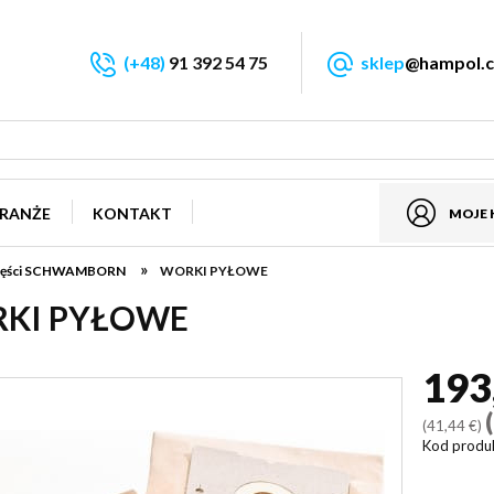
(+48)
91 392 54 75
sklep
@hampol.c
RANŻE
KONTAKT
MOJE
»
 części SCHWAMBORN
WORKI PYŁOWE
KI PYŁOWE
193
(41,44 €)
Kod produ