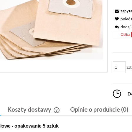
zapyta
poleć
dodaj 
szt
D
Koszty dostawy
Opinie o produkcie (0)
Cena nie zawiera ewentualnych kosztó
łowe - opakowanie 5 sztuk
płatności