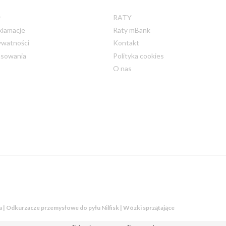
y
RATY
klamacje
Raty mBank
ywatności
Kontakt
nsowania
Polityka cookies
O nas
ka | Odkurzacze przemysłowe do pyłu Nilfisk | Wózki sprzątające