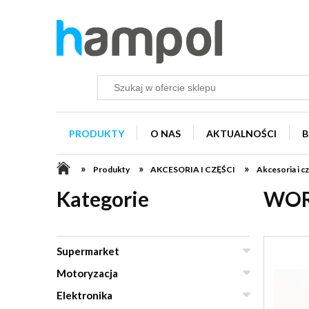
PRODUKTY
O NAS
AKTUALNOŚCI
B
»
»
»
Produkty
AKCESORIA I CZĘŚCI
Akcesoria i
Kategorie
WOR
Supermarket
Motoryzacja
Elektronika