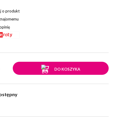
j o produkt
 znajomemu
opinię
.
DO KOSZYKA
ostępny
w