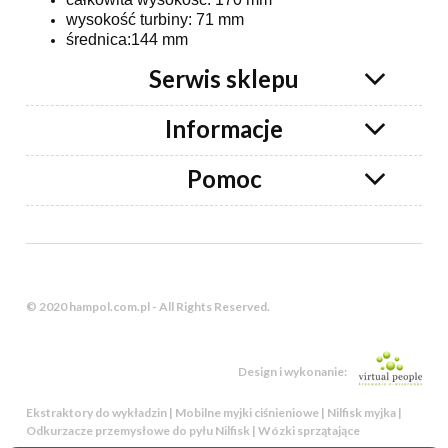
wysokość turbiny: 71 mm
średnica:144 mm
Serwis sklepu
Informacje
Pomoc
© 2020 hampol.com.pl - All Rights Reserved.
Design i wykonanie:
Ekstraktory do wykładzin | Mobilne myjki ciśnieniowe | Nilfisk myjka |
Odkurzacze przemysłowe do pyłu Nilfisk | Wózki sprzątające