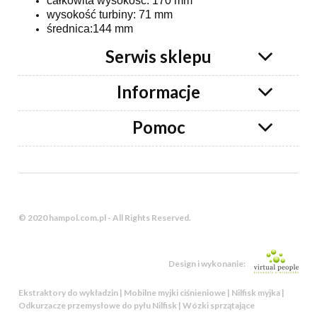
całkowita wysokość: 170 mm
wysokość turbiny: 71 mm
średnica:144 mm
Serwis sklepu
Informacje
Pomoc
© 2020 hampol.com.pl - All Rights Reserved.
Design i wykonanie:
Ekstraktory do wykładzin | Mobilne myjki ciśnieniowe | Nilfisk myjka |
Odkurzacze przemysłowe do pyłu Nilfisk | Wózki sprzątające