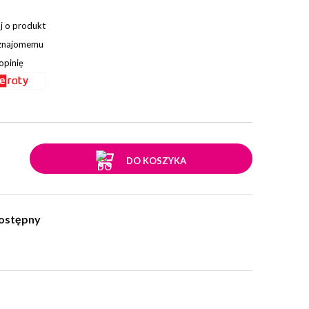
j o produkt
 znajomemu
opinię
.
DO KOSZYKA
ostępny
w