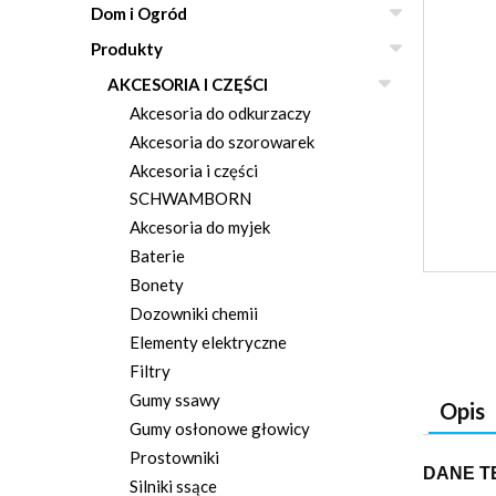
Dom i Ogród
Produkty
AKCESORIA I CZĘŚCI
Akcesoria do odkurzaczy
Akcesoria do szorowarek
Akcesoria i części
SCHWAMBORN
Akcesoria do myjek
Baterie
Bonety
Dozowniki chemii
Elementy elektryczne
Filtry
Gumy ssawy
Opis
Gumy osłonowe głowicy
Prostowniki
DANE T
Silniki ssące