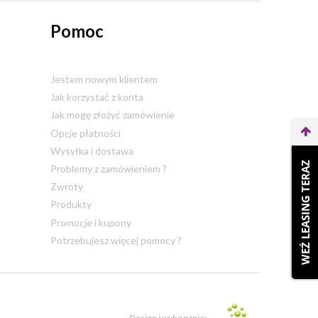
Pomoc
Jestem nowym klientem
Jak korzystać z konta
Jak mogę złożyć zamówienie
Opcje płatności
Wysyłka i dostawa
WEŹ LEASING TERAZ
Problemy z zamówieniem ?
Zwroty
Produkty
Promocje i kupony
Potrzebujesz więcej pomocy ?
Design i wykonanie: