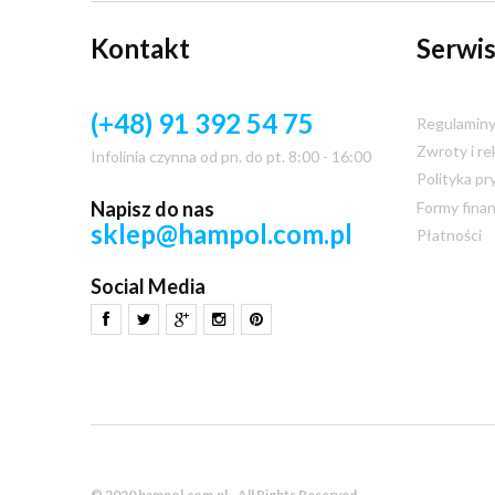
Kontakt
Serwis
(+48) 91 392 54 75
Regulamin
Zwroty i re
Infolinia czynna od pn. do pt. 8:00 - 16:00
Polityka pr
Napisz do nas
Formy fina
sklep@hampol.com.pl
Płatności
Social Media
© 2020 hampol.com.pl - All Rights Reserved.