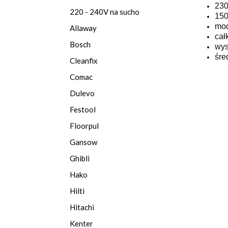
230
220 - 240V na sucho
150
mod
Allaway
cał
Bosch
wys
śre
Cleanfix
Comac
Dulevo
Festool
Floorpul
Gansow
Ghibli
Hako
Hilti
Hitachi
Kenter