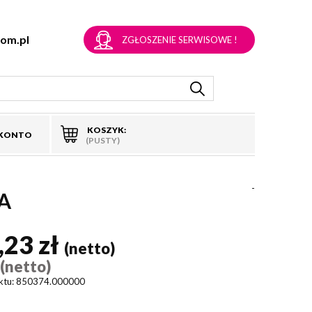
om.pl
ZGŁOSZENIE SERWISOWE !
KOSZYK:
 KONTO
(PUSTY)
-
A
,23 zł
(netto)
(netto)
)
ktu:
850374.000000