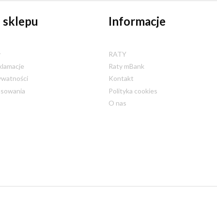
 sklepu
Informacje
y
RATY
klamacje
Raty mBank
ywatności
Kontakt
nsowania
Polityka cookies
O nas