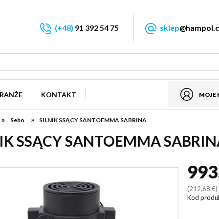
(+48)
91 392 54 75
sklep
@hampol.c
RANŻE
KONTAKT
MOJE
»
»
Sebo
SILNIK SSĄCY SANTOEMMA SABRINA
NIK SSĄCY SANTOEMMA SABRIN
993
(212,68 €
Kod produ