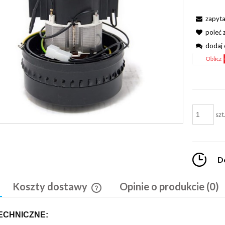
zapyta
poleć
dodaj 
szt
D
Koszty dostawy
Opinie o produkcie (0)
Cena nie zawiera ewentualnych kosztó
ECHNICZNE:
płatności