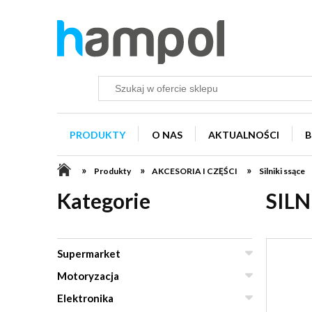
PRODUKTY
O NAS
AKTUALNOŚCI
B
»
»
»
Produkty
AKCESORIA I CZĘŚCI
Silniki ssące
Kategorie
SIL
Supermarket
Motoryzacja
Elektronika