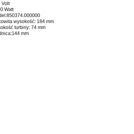
 Volt
0 Watt
el:850374.000000
kowita wysokość: 184 mm
okość turbiny: 74 mm
dnica:144 mm