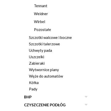
Tennant
Weidner
Wirbel
Pozostałe
Szczotki walcowe i boczne
Szczotki talerzowe
Uchwyty pada
Uszczelki
Zabieraki
Wytwornice piany
Węże do automatów
Kółka
Pady
BHP
CZYSZCZENIE PODŁÓG