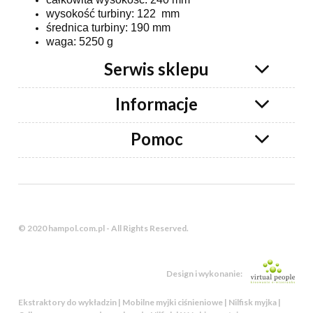
wysokość turbiny: 122 mm
średnica turbiny: 190 mm
waga: 5250 g
Serwis sklepu
Informacje
Pomoc
© 2020 hampol.com.pl - All Rights Reserved.
Design i wykonanie:
Ekstraktory do wykładzin | Mobilne myjki ciśnieniowe | Nilfisk myjka |