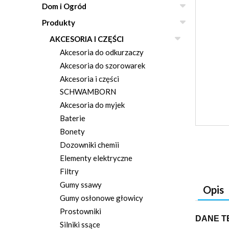
Dom i Ogród
Produkty
AKCESORIA I CZĘŚCI
Akcesoria do odkurzaczy
Akcesoria do szorowarek
Akcesoria i części
SCHWAMBORN
Akcesoria do myjek
Baterie
Bonety
Dozowniki chemii
Elementy elektryczne
Filtry
Gumy ssawy
Opis
Gumy osłonowe głowicy
Prostowniki
DANE T
Silniki ssące