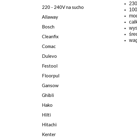
230
220 - 240V na sucho
100
mod
Allaway
cał
Bosch
wys
śre
Cleanfix
wag
Comac
Dulevo
Festool
Floorpul
Gansow
Ghibli
Hako
Hilti
Hitachi
Kenter