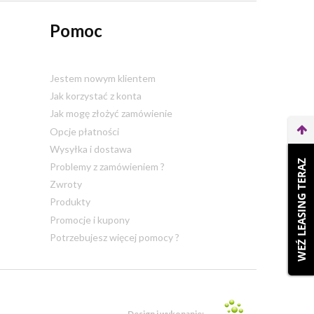
Pomoc
Jestem nowym klientem
Jak korzystać z konta
Jak mogę złożyć zamówienie
Opcje płatności
Wysyłka i dostawa
WEŹ LEASING TERAZ
Problemy z zamówieniem ?
Zwroty
Produkty
Promocje i kupony
Potrzebujesz więcej pomocy ?
Design i wykonanie: