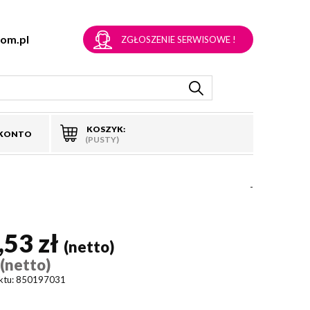
om.pl
ZGŁOSZENIE SERWISOWE !
KOSZYK:
 KONTO
(PUSTY)
-
,53 zł
(netto)
(netto)
)
ktu:
850197031