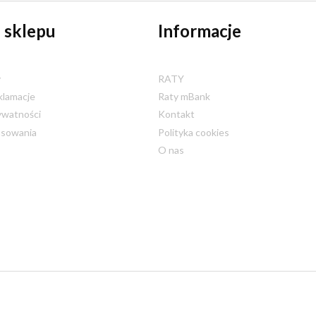
 sklepu
Informacje
y
RATY
klamacje
Raty mBank
ywatności
Kontakt
nsowania
Polityka cookies
O nas