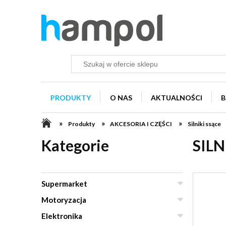
PRODUKTY
O NAS
AKTUALNOŚCI
B
»
»
»
Produkty
AKCESORIA I CZĘŚCI
Silniki ssące
Kategorie
SILN
Supermarket
Motoryzacja
Elektronika