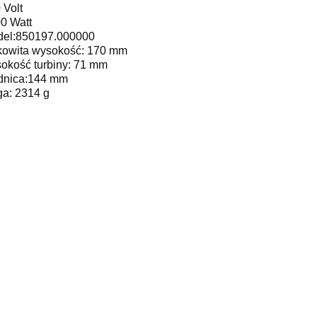
 Volt
0 Watt
el:850197.000000
kowita wysokość: 170 mm
okość turbiny: 71 mm
dnica:144 mm
a: 2314 g