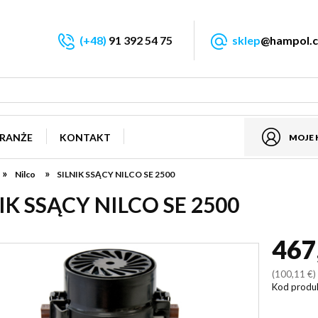
(+48)
91 392 54 75
sklep
@hampol.c
RANŻE
KONTAKT
MOJE
»
»
Nilco
SILNIK SSĄCY NILCO SE 2500
IK SSĄCY NILCO SE 2500
467
(100,11 €
Kod produ