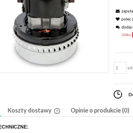
zapyta
poleć
dodaj 
szt
D
Koszty dostawy
Opinie o produkcie (0)
Cena nie zawiera ewentualnych kosztó
ECHNICZNE:
płatności