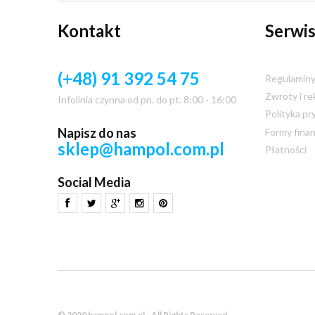
Kontakt
Serwis
(+48) 91 392 54 75
Regulamin
Zwroty i re
Infolinia czynna od pn. do pt. 8:00 - 16:00
Polityka pr
Napisz do nas
Formy fina
sklep@hampol.com.pl
Płatności
Social Media
© 2020 hampol.com.pl - All Rights Reserved.