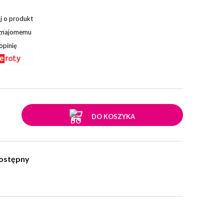
j o produkt
 znajomemu
opinię
.
DO KOSZYKA
ostępny
w