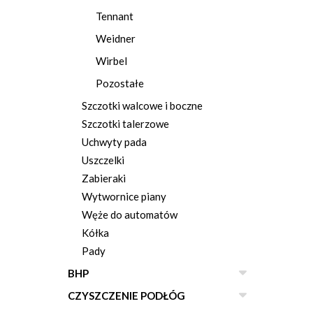
Tennant
Weidner
Wirbel
Pozostałe
Szczotki walcowe i boczne
Szczotki talerzowe
Uchwyty pada
Uszczelki
Zabieraki
Wytwornice piany
Węże do automatów
Kółka
Pady
BHP
CZYSZCZENIE PODŁÓG