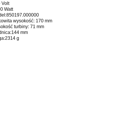
 Volt
0 Watt
el:850197.000000
kowita wysokość: 170 mm
okość turbiny: 71 mm
dnica:144 mm
a:2314 g