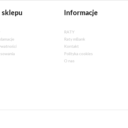
 sklepu
Informacje
y
RATY
klamacje
Raty mBank
ywatności
Kontakt
nsowania
Polityka cookies
O nas