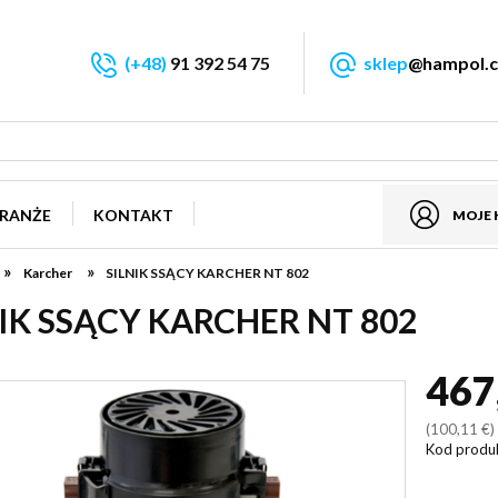
(+48)
91 392 54 75
sklep
@hampol.c
RANŻE
KONTAKT
MOJE
»
»
Karcher
SILNIK SSĄCY KARCHER NT 802
IK SSĄCY KARCHER NT 802
467
(100,11 €
Kod produ