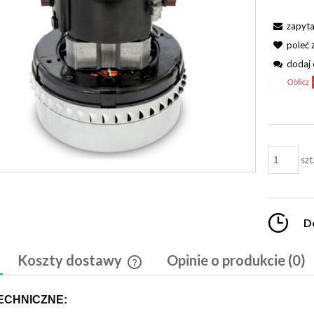
zapyta
poleć
dodaj 
szt
D
Koszty dostawy
Opinie o produkcie (0)
Cena nie zawiera ewentualnych kosztó
ECHNICZNE:
płatności