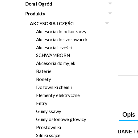
Dom i Ogród
Produkty
AKCESORIA I CZĘŚCI
Akcesoria do odkurzaczy
Akcesoria do szorowarek
Akcesoria i części
SCHWAMBORN
Akcesoria do myjek
Baterie
Bonety
Dozowniki chemii
Elementy elektryczne
Filtry
Gumy ssawy
Opis
Gumy osłonowe głowicy
Prostowniki
DANE T
Silniki ssące