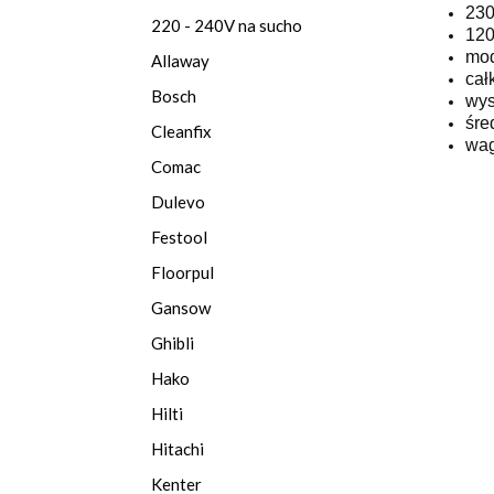
230
220 - 240V na sucho
120
mod
Allaway
cał
Bosch
wys
śre
Cleanfix
wag
Comac
Dulevo
Festool
Floorpul
Gansow
Ghibli
Hako
Hilti
Hitachi
Kenter