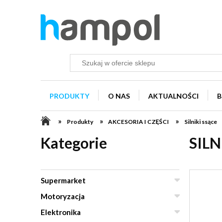
PRODUKTY
O NAS
AKTUALNOŚCI
B
»
»
»
Produkty
AKCESORIA I CZĘŚCI
Silniki ssące
Kategorie
SILN
Supermarket
Motoryzacja
Elektronika