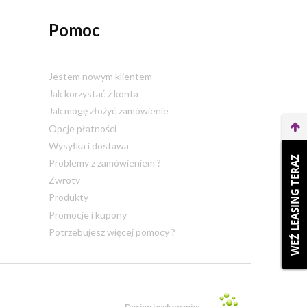
Pomoc
Jestem nowym klientem
Jak korzystać z konta
Jak mogę złożyć zamówienie
Opcje płatności
Wysyłka i dostawa
WEŹ LEASING TERAZ
Problemy z zamówieniem ?
Zwroty
Produkty
Promocje i kupony
Potrzebujesz więcej pomocy ?
Design i wykonanie: