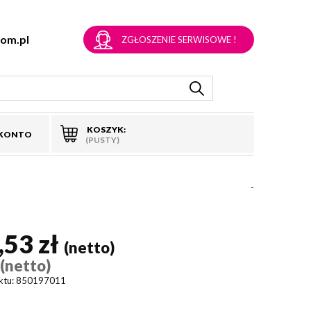
om.pl
ZGŁOSZENIE SERWISOWE !
KOSZYK:
 KONTO
(PUSTY)
-
,53 zł
(netto)
(netto)
)
ktu:
850197011