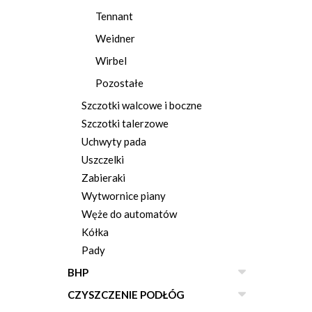
Tennant
Weidner
Wirbel
Pozostałe
Szczotki walcowe i boczne
Szczotki talerzowe
Uchwyty pada
Uszczelki
Zabieraki
Wytwornice piany
Węże do automatów
Kółka
Pady
BHP
CZYSZCZENIE PODŁÓG