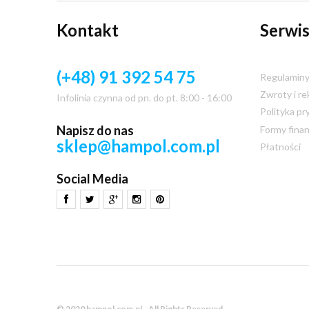
Kontakt
Serwis
(+48) 91 392 54 75
Regulamin
Zwroty i re
Infolinia czynna od pn. do pt. 8:00 - 16:00
Polityka pr
Napisz do nas
Formy fina
sklep@hampol.com.pl
Płatności
Social Media
© 2020 hampol.com.pl - All Rights Reserved.