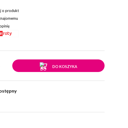
j o produkt
 znajomemu
opinię
.
DO KOSZYKA
ostępny
w