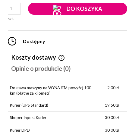
DO KOSZYKA
szt.
Dostępny
Koszty dostawy
Cena nie zawiera ewentualnych kosztów płatności
Opinie o produkcie (0)
Dostawa maszyny na WYNAJEM powyżej 100
2,00 zł
km
(płatne za kilometr)
Kurier
(UPS Standard)
19,50 zł
Shoper Inpost Kurier
30,00 zł
Kurier DPD
30,00 zł