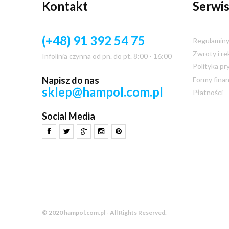
Kontakt
Serwis
(+48) 91 392 54 75
Regulamin
Zwroty i re
Infolinia czynna od pn. do pt. 8:00 - 16:00
Polityka pr
Napisz do nas
Formy fina
sklep@hampol.com.pl
Płatności
Social Media
© 2020 hampol.com.pl - All Rights Reserved.