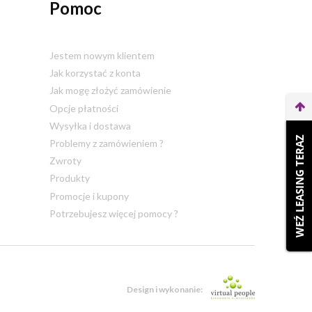
Pomoc
Jestem nowym klientem
Jak korzystać z konta
Jak mogę złożyć zamówienie
Opcje płatności
Wysyłka i dostawa
WEŹ LEASING TERAZ
Problemy z zamówieniem ?
Zwroty
Produkty
Promocje i kupony
Potrzebujesz więcej pomocy ?
Design i wykonanie: