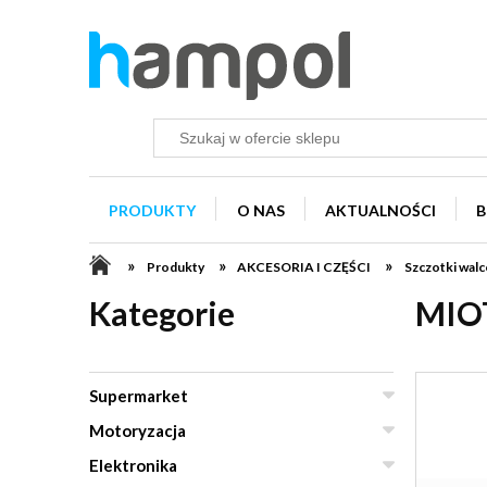
PRODUKTY
O NAS
AKTUALNOŚCI
B
»
»
»
Produkty
AKCESORIA I CZĘŚCI
Szczotki walc
Kategorie
MIO
Supermarket
Motoryzacja
Elektronika