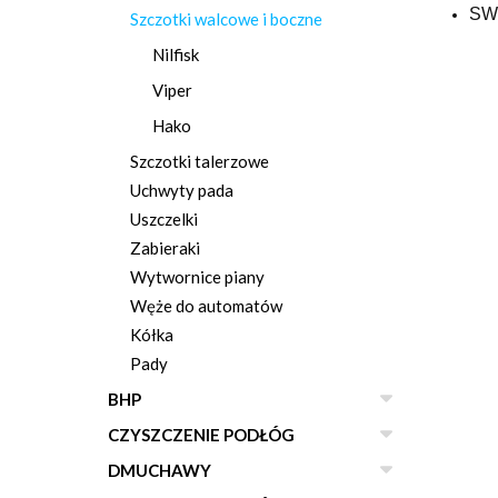
SW
Szczotki walcowe i boczne
Nilfisk
Viper
Hako
Szczotki talerzowe
Uchwyty pada
Uszczelki
Zabieraki
Wytwornice piany
Węże do automatów
Kółka
Pady
BHP
CZYSZCZENIE PODŁÓG
DMUCHAWY