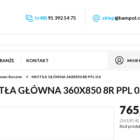
(+48)
91 392 54 75
sklep
@hampol.c
RANŻE
KONTAKT
MOJE
»
owe i boczne
MIOTŁA GŁÓWNA 360X850 8R PPL 0.8
TŁA GŁÓWNA 360X850 8R PPL 0
765
(163,81 €
Kod produ