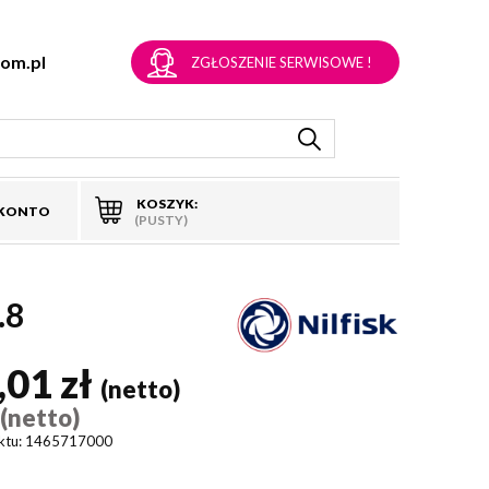
om.pl
ZGŁOSZENIE SERWISOWE !
KOSZYK:
 KONTO
(PUSTY)
.8
,01 zł
(netto)
(netto)
)
ktu:
1465717000