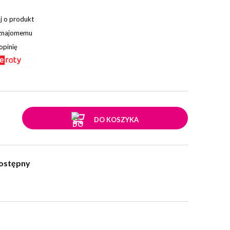
j o produkt
 znajomemu
opinię
.
DO KOSZYKA
ostępny
w