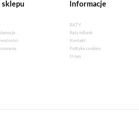
 sklepu
Informacje
y
RATY
klamacje
Raty mBank
ywatności
Kontakt
nsowania
Polityka cookies
O nas