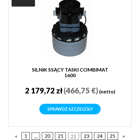
SILNIK SSĄCY TASKI COMBIMAT
1600
2 179,72 zł
(466,75 €)
(netto)
SPRAWDŹ SZCZEGÓŁY
«
1
...
20
21
22
23
24
25
»