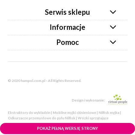
Serwis sklepu
Informacje
Pomoc
© 2020 hampol.com.pl - All Rights Reserved.
Design i wykonanie:
Ekstraktory do wykładzin | Mobilne myjki ciśnieniowe | Nilfisk myjka |
Odkurzacze przemysłowe do pyłu Nilfisk | Wózki sprzątające
POKAŻ PEŁNĄ WERSJĘ STRONY