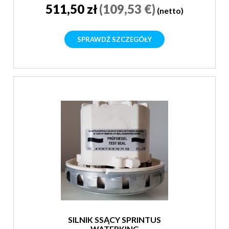
511,50 zł
(109,53 €)
(netto)
SPRAWDŹ SZCZEGÓŁY
SILNIK SSĄCY SPRINTUS
WATERKING