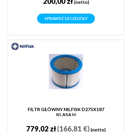
200,00 zł
(netto)
SPRAWDŹ SZCZEGÓŁY
FILTR GŁÓWNY NILFISK D275X187
KLASA H
779,02 zł
(166,81 €)
(netto)