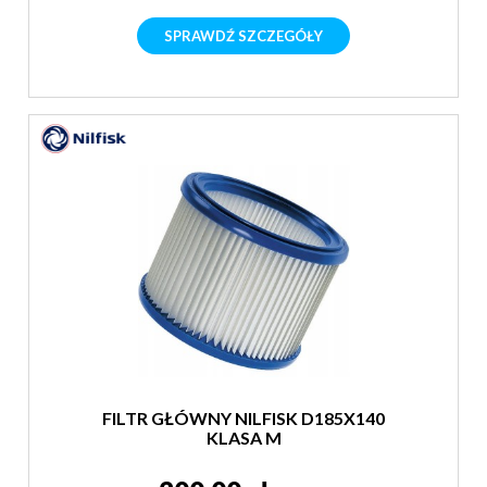
SPRAWDŹ SZCZEGÓŁY
FILTR GŁÓWNY NILFISK D185X140
KLASA M